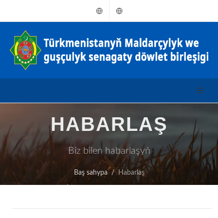
Türkmençe
Russkiý
HABARLAŞ
Biz bilen habarlaşyň
Baş sahypa
Habarlaş