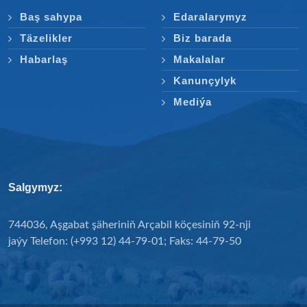
Baş sahypa
Edaralarymyz
Täzelikler
Biz barada
Habarlaş
Makalalar
Kanunçylyk
Mediýa
Salgymyz:
744036, Aşgabat şäheriniň Arçabil köçesiniň 92-nji
jaýy Telefon: (+993 12) 44-79-01; Faks: 44-79-50