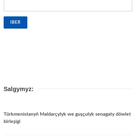
IBER
Salgymyz:
Türkmenistanyň Maldarçylyk we guşçulyk senagaty döwlet
birleşigi