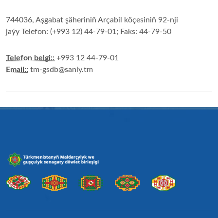
744036, Aşgabat şäheriniň Arçabil köçesiniň 92-nji
jaýy Telefon: (+993 12) 44-79-01; Faks: 44-79-50
Telefon belgi::
+993 12 44-79-01
Email::
tm-gsdb@sanly.tm