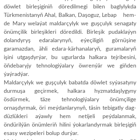
döwlet birleşiginiň döredilmegi bilen baglylykda
Türkmenistanyň Ahal, Balkan, Daşoguz, Lebap hem-
de Mary welaýat maldarçylyk we guşçulyk senagaty
önümçilik birleşikleri döredildi. Birleşik pudaklaýyn
dolandyryş edaralarynyň, eýeçiligiň görnüşine
garamazdan, ähli edara-kärhanalaryň, guramalaryň
işini utgaşdyrýar, bu ugurlarda halkara tejribesini,
öňdebaryjy tehnologiýalary öwrenýär we giňden
ýaýradýar.
Maldarçylyk we guşçulyk babatda döwlet syýasatyny
durmuşa geçirmek, halkara hyzmatdaşlygyny
ösdürmek, täze tehnologiýalary önümçilige
ornaşdyrmak, öri meýdanlarynyň, täsin tebigatly dag-
düzlükleri aýawly hem netijeli peýdalanmak,
öndürilýän önümleriň hilini ýokarlandyrmak birleşigiň
esasy wezipeleri bolup durýar.