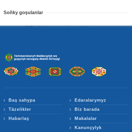
Soňky goşulanlar
Baş sahypa
Edaralarymyz
Täzelikler
Biz barada
Habarlaş
Makalalar
Kanunçylyk