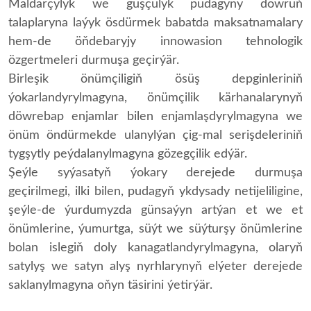
Maldarçylyk we guşçulyk pudagyny döwrüň
talaplaryna laýyk ösdürmek babatda maksatnamalary
hem-de öňdebaryjy innowasion tehnologik
özgertmeleri durmuşa geçirýär.
Birleşik önümçiligiň ösüş depginleriniň
ýokarlandyrylmagyna, önümçilik kärhanalarynyň
döwrebap enjamlar bilen enjamlaşdyrylmagyna we
önüm öndürmekde ulanylýan çig-mal serişdeleriniň
tygşytly peýdalanylmagyna gözegçilik edýär.
Şeýle syýasatyň ýokary derejede durmuşa
geçirilmegi, ilki bilen, pudagyň ykdysady netijeliligine,
şeýle-de ýurdumyzda günsaýyn artýan et we et
önümlerine, ýumurtga, süýt we süýturşy önümlerine
bolan islegiň doly kanagatlandyrylmagyna, olaryň
satylyş we satyn alyş nyrhlarynyň elýeter derejede
saklanylmagyna oňyn täsirini ýetirýär.