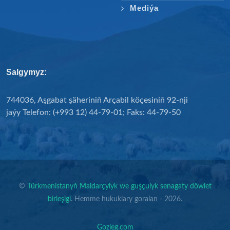
Mediýa
Salgymyz:
744036, Aşgabat şäheriniň Arçabil köçesiniň 92-nji
jaýy Telefon: (+993 12) 44-79-01; Faks: 44-79-50
©
Türkmenistanyň Maldarçylyk we guşçulyk senagaty döwlet
birleşigi
. Hemme hukuklary goralan - 2026.
Gozleg.com