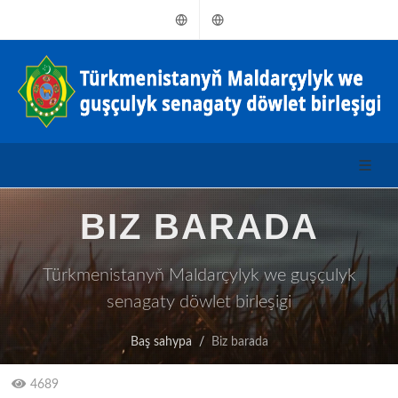
Türkmençe
Russkiý
BIZ BARADA
Türkmenistanyň Maldarçylyk we guşçulyk
senagaty döwlet birleşigi
Baş sahypa
Biz barada
4689