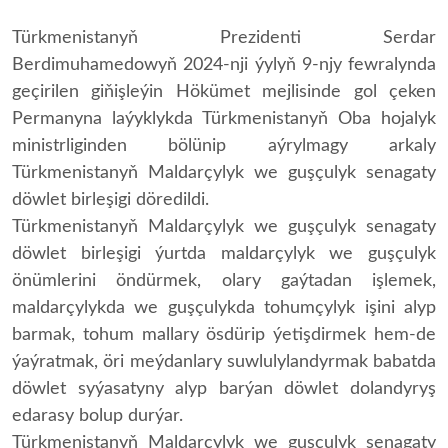
Türkmenistanyň Prezidenti Serdar
Berdimuhamedowyň 2024-nji ýylyň 9-njy fewralynda
geçirilen giňişleýin Hökümet mejlisinde gol çeken
Permanyna laýyklykda Türkmenistanyň Oba hojalyk
ministrliginden bölünip aýrylmagy arkaly
Türkmenistanyň Maldarçylyk we guşçulyk senagaty
döwlet birleşigi döredildi.
Türkmenistanyň Maldarçylyk we guşçulyk senagaty
döwlet birleşigi ýurtda maldarçylyk we guşçulyk
önümlerini öndürmek, olary gaýtadan işlemek,
maldarçylykda we guşçulykda tohumçylyk işini alyp
barmak, tohum mallary ösdürip ýetişdirmek hem-de
ýaýratmak, öri meýdanlary suwlulylandyrmak babatda
döwlet syýasatyny alyp barýan döwlet dolandyryş
edarasy bolup durýar.
Türkmenistanyň Maldarçylyk we guşçulyk senagaty